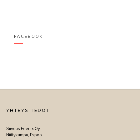
FACEBOOK
YHTEYSTIEDOT
Siivous Feenix Oy
Niittykumpu, Espoo