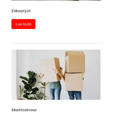
Erikoistyöt
Lue lisää
Muuttosiivous