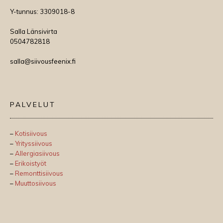
Y-tunnus: 3309018-8
Salla Länsivirta
0504782818
salla@siivousfeenix.fi
PALVELUT
–
Kotisiivous
–
Yrityssiivous
–
Allergiasiivous
–
Erikoistyöt
–
Remonttisiivous
–
Muuttosiivous